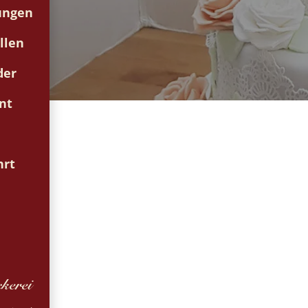
ungen
llen
der
nt
hrt
kerei