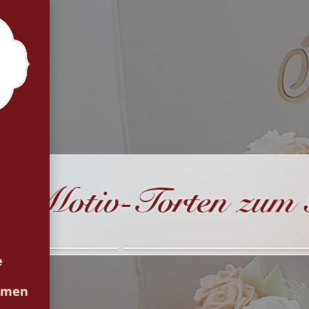
Motiv-Torten zum 
Für Mädchen
e
ormen